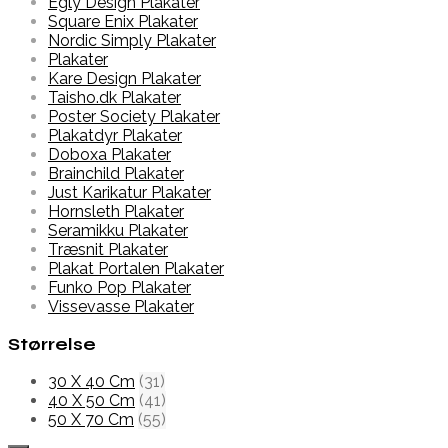
Egly Design Plakater
Square Enix Plakater
Nordic Simply Plakater
Plakater
Kare Design Plakater
Taisho.dk Plakater
Poster Society Plakater
Plakatdyr Plakater
Doboxa Plakater
Brainchild Plakater
Just Karikatur Plakater
Hornsleth Plakater
Seramikku Plakater
Træsnit Plakater
Plakat Portalen Plakater
Funko Pop Plakater
Vissevasse Plakater
Størrelse
30 X 40 Cm
(31)
40 X 50 Cm
(41)
50 X 70 Cm
(55)