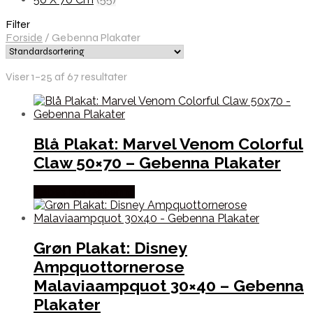
Filter
Forside
/
Gebenna Plakater
Viser 1–25 af 67 resultater
Blå Plakat: Marvel Venom Colorful
Claw 50×70 – Gebenna Plakater
Købes hos Gebenna
Grøn Plakat: Disney
Ampquottornerose
Malaviaampquot 30×40 – Gebenna
Plakater