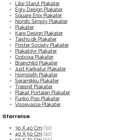
Lille Starut Plakater
Egly Design Plakater
Square Enix Plakater
Nordic Simply Plakater
Plakater
Kare Design Plakater
Taisho.dk Plakater
Poster Society Plakater
Plakatdyr Plakater
Doboxa Plakater
Brainchild Plakater
Just Karikatur Plakater
Hornsleth Plakater
Seramikku Plakater
Træsnit Plakater
Plakat Portalen Plakater
Funko Pop Plakater
Vissevasse Plakater
Størrelse
30 X 40 Cm
(31)
40 X 50 Cm
(41)
50 X 70 Cm
(55)