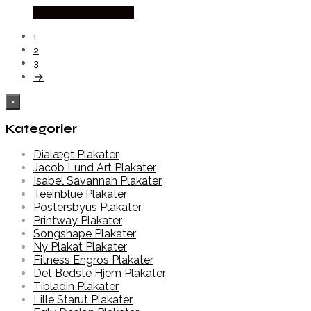
Købes hos Gebenna
1
2
3
→
×
Kategorier
Dialægt Plakater
Jacob Lund Art Plakater
Isabel Savannah Plakater
Teeinblue Plakater
Postersbyus Plakater
Printway Plakater
Songshape Plakater
Ny Plakat Plakater
Fitness Engros Plakater
Det Bedste Hjem Plakater
Tibladin Plakater
Lille Starut Plakater