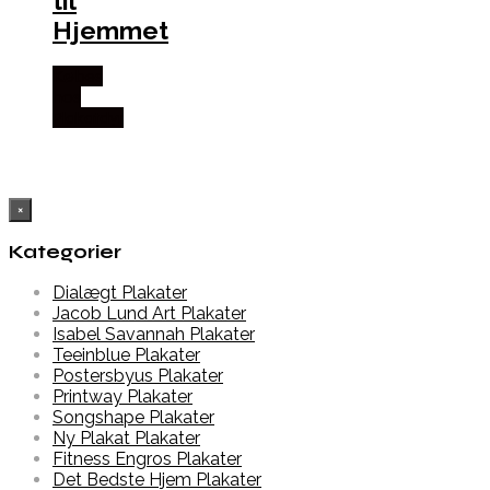
til
Hjemmet
Købes
hos
Plakatdyr
×
Kategorier
Dialægt Plakater
Jacob Lund Art Plakater
Isabel Savannah Plakater
Teeinblue Plakater
Postersbyus Plakater
Printway Plakater
Songshape Plakater
Ny Plakat Plakater
Fitness Engros Plakater
Det Bedste Hjem Plakater