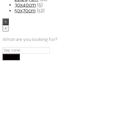
30x40cm
(5)
50x70cm
(12)
×
×
What are you looking for?