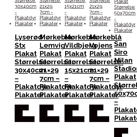
Lyserød
Mørkeblå
Mørkeblå
Mørkeblå
San
Stx
Lemvig
Vildbjerg
Vojens
Siro
Plakat
Plakat
Plakat
Plakat
Milan
Størrelse:
Størrelse:
Størrelse:
Størrelse:
Stadio
30x40cm
21×29
15x21cm
21×29
Plakat
–
7cm –
–
7cm –
Større
Plakatdyr
Plakatdyr
Plakatdyr
Plakatdyr
50x70
Plakater
Plakater
Plakater
Plakater
–
Købes
Købes
Købes
Købes
Plakat
hos
hos
hos
hos
Plakat
Plakatdyr
Plakatdyr
Plakatdyr
Plakatdyr
Købes
hos