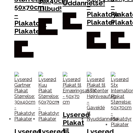
30x40cm
Uddannelse!
–
–
50x70cm
Tilbud!
Plakatdyr
Plakat
–
Købes
Plakater
Plakat
Købes
hos
Plakatdyr
hos
Plakatdyr
Plakater
Plakatdyr
Købes
Købes
hos
hos
Købes
Plakatdyr
Plakatdyr
hos
Plakatdyr
Lyserød
Plakat
til
Lyserød
Lyserød
Lyserød