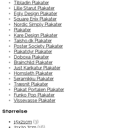
Tibladin Plakater
Lille Starut Plakater
Egly Design Plakater
Square Enix Plakater
Nordic Simply Plakater
Plakater
Kare Design Plakater
Taisho.dk Plakater
Poster Society Plakater
Plakatdyr Plakater
Doboxa Plakater
Brainchild Plakater
Just Karikatur Plakater
Hornsleth Plakater
Seramikku Plakater
Træsnit Plakater
Plakat Portalen Plakater
Funko Pop Plakater
Vissevasse Plakater
Størrelse
15x21cm
(3)
21x29,7cm
(16)