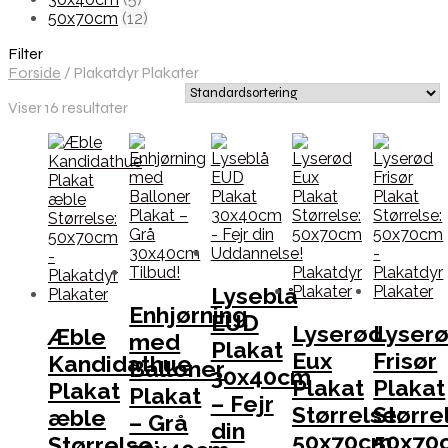
50x70cm
(12)
Filter
Forside
/
Plakatdyr Plakater
Viser 16 resultater
Lyseblå
Enhjørning
EUD
Lyserød
Lyser
Æble
med
Plakat
Eux
Frisør
Kandidathue
Balloner
30x40cm
Plakat
Plakat
Plakat
Plakat
– Fejr
Størrelse:
Større
æble
– Grå
din
50x70cm
50x70
Størrelse: