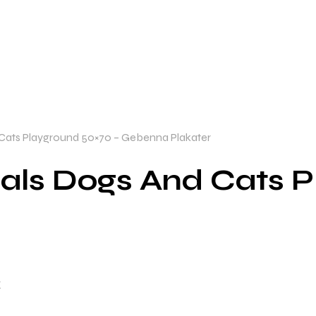
 Cats Playground 50×70 – Gebenna Plakater
mals Dogs And Cats P
r