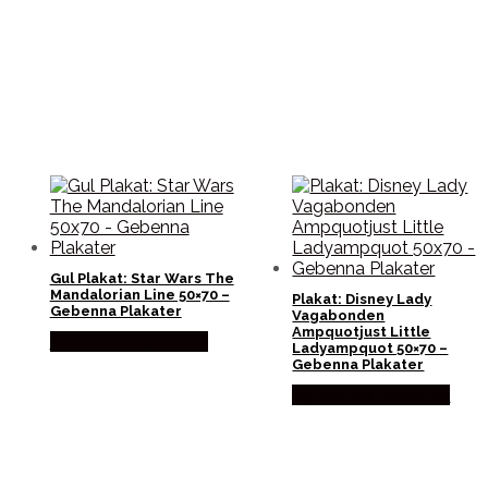
Gul Plakat: Star Wars The
Mandalorian Line 50×70 –
Plakat: Disney Lady
Gebenna Plakater
Vagabonden
Ampquotjust Little
Købes hos Gebenna
Ladyampquot 50×70 –
Gebenna Plakater
Købes hos Gebenna