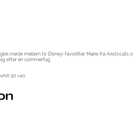
sk møde mellem to Disney-favoritter. Marie fra Aristocats og
sig efter en sommerfug
ound-30 ×40
ion