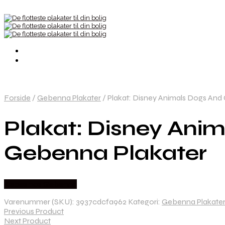
Forside
/
Gebenna Plakater
/
Plakat: Disney Animals Dogs And
Plakat: Disney Ani
Gebenna Plakater
Købes hos Gebenna
Varenummer (SKU):
3937cdcfa962
Kategori:
Gebenna Plakate
Previous Product
Next Product