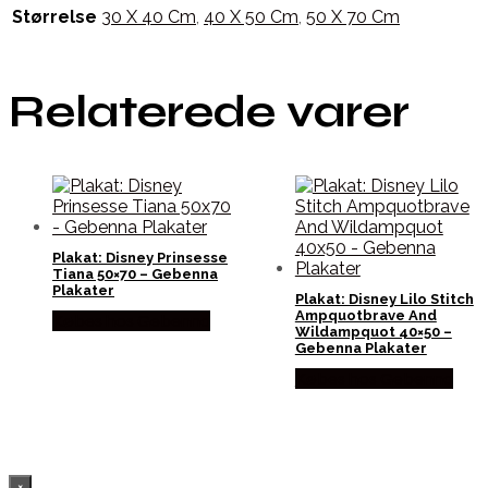
Størrelse
30 X 40 Cm
,
40 X 50 Cm
,
50 X 70 Cm
Relaterede varer
Plakat: Disney Prinsesse
Tiana 50×70 – Gebenna
Plakater
Plakat: Disney Lilo Stitch
Ampquotbrave And
Købes hos Gebenna
Wildampquot 40×50 –
Gebenna Plakater
Købes hos Gebenna
×