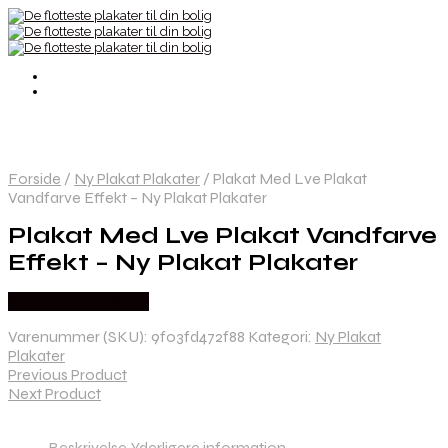
Forside
/
Ny Plakat Plakater
/
Plakat Med Lve Plakat
Vandfarve Effekt – Ny Plakat Plakater
Plakat Med Lve Plakat Vandfarve
Effekt – Ny Plakat Plakater
Købes hos Nyplakat
Varenummer (SKU):
9f03fd472f88
Kategori:
Ny Plakat
Plakater
Previous Product
Next Product
Beskrivelse
Yderligere information