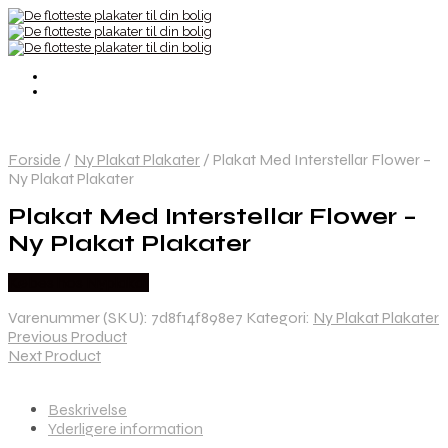
Forside
/
Ny Plakat Plakater
/
Plakat Med Interstellar Flower –
Ny Plakat Plakater
Plakat Med Interstellar Flower –
Ny Plakat Plakater
Købes hos Nyplakat
Varenummer (SKU):
7d8f14f898e7
Kategori:
Ny Plakat Plakater
Previous Product
Next Product
Beskrivelse
Yderligere information