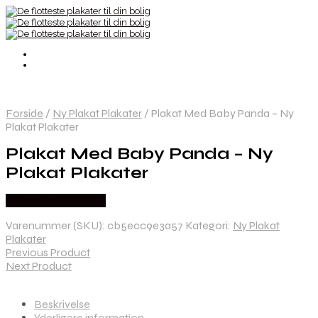
Forside
/
Ny Plakat Plakater
/
Plakat Med Baby Panda – Ny
Plakat Plakater
Plakat Med Baby Panda – Ny
Plakat Plakater
Købes hos Nyplakat
Varenummer (SKU):
cb5ecc9e3a57
Kategori:
Ny Plakat
Plakater
Previous Product
Next Product
Beskrivelse
Yderligere information