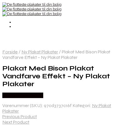
Forside
/
Ny Plakat Plakater
/
Plakat Med Bison Plakat
Vandfarve Effekt – Ny Plakat Plakater
Plakat Med Bison Plakat
Vandfarve Effekt – Ny Plakat
Plakater
Købes hos Nyplakat
Varenummer (SKU):
97cd3737c16f
Kategori:
Ny Plakat
Plakater
Previous Product
Next Product