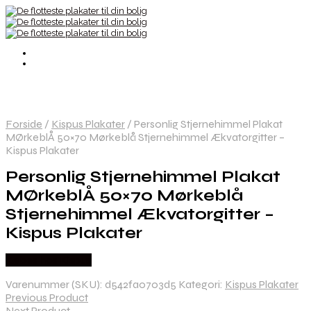
Forside
/
Kispus Plakater
/
Personlig Stjernehimmel Plakat
MØrkeblÅ 50×70 Mørkeblå Stjernehimmel Ækvatorgitter –
Kispus Plakater
Personlig Stjernehimmel Plakat
MØrkeblÅ 50×70 Mørkeblå
Stjernehimmel Ækvatorgitter –
Kispus Plakater
Købes hos Kispus
Varenummer (SKU):
d542fa0703d5
Kategori:
Kispus Plakater
Previous Product
Next Product