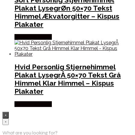
Plakat LysegrØn 50×70 Tekst
Himmel Ækvatorgitter – Kispus
Plakater
Købes hos Kispus
Hvid Personlig Stjernehimmel
Plakat LysegrÅ 50×70 Tekst Grå
Himmel Klar Himmel – Kispus
Plakater
Købes hos Kispus
×
×
What are you looking for?