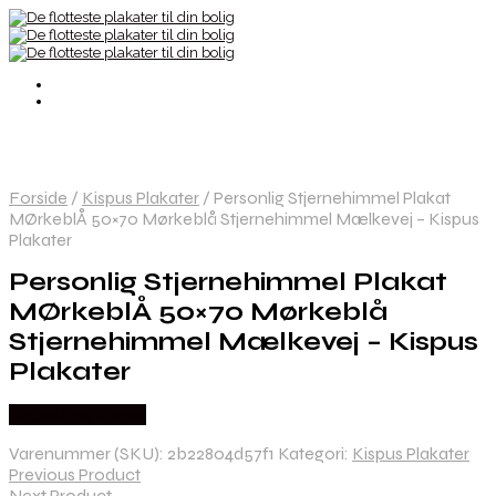
Forside
/
Kispus Plakater
/
Personlig Stjernehimmel Plakat
MØrkeblÅ 50×70 Mørkeblå Stjernehimmel Mælkevej – Kispus
Plakater
Personlig Stjernehimmel Plakat
MØrkeblÅ 50×70 Mørkeblå
Stjernehimmel Mælkevej – Kispus
Plakater
Købes hos Kispus
Varenummer (SKU):
2b22804d57f1
Kategori:
Kispus Plakater
Previous Product
Next Product