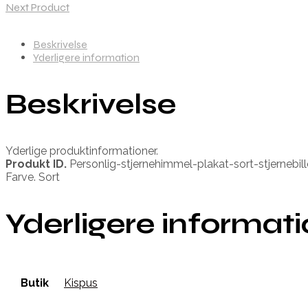
Next Product
Beskrivelse
Yderligere information
Beskrivelse
Yderlige produktinformationer.
Produkt ID.
Personlig-stjernehimmel-plakat-sort-stjernebil
Farve. Sort
Yderligere informat
Butik
Kispus