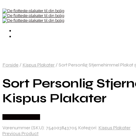
Forside
/
Kispus Plakater
/
Sort Personlig Stjernehimmel Plakat 5
Sort Personlig Stjer
Kispus Plakater
Købes hos Kispus
Varenummer (SKU):
7540a3843705
Kategori:
Kispus Plakater
Previous Product