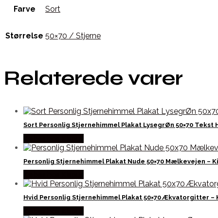
Farve
Sort
Størrelse
50×70 / Stjerne
Relaterede varer
Sort Personlig Stjernehimmel Plakat LysegrØn 50×70 Tekst 
Købes hos Kispus
Personlig Stjernehimmel Plakat Nude 50×70 Mælkevejen – K
Købes hos Kispus
Hvid Personlig Stjernehimmel Plakat 50×70 Ækvatorgitter – 
Købes hos Kispus