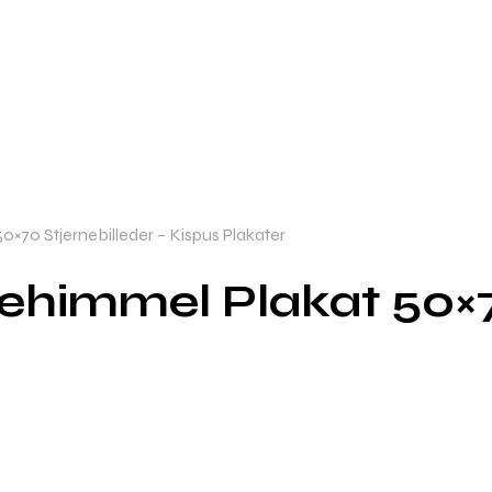
0×70 Stjernebilleder – Kispus Plakater
nehimmel Plakat 50×7