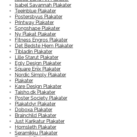
Isabel Savannah Plakater
Teeinblue Plakater
Postersbyus Plakater
Printway Plakater
Songshape Plakater
Ny Plakat Plakater
Fitness Engros Plakater
Det Bedste Hjem Plakater
Tibladin Plakater
Lille Starut Plakater
Egly Design Plakater
Square Enix Plakater
Nordic Simply Plakater
Plakater
Kare Design Plakater
Taisho.dk Plakater
Poster Society Plakater
Plakatdyr Plakater
Doboxa Plakater
Brainchild Plakater
Just Karikatur Plakater
Hornsleth Plakater
Seramikku Plakater