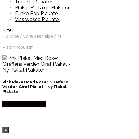
Træsnit Plakater
Plakat Portalen Plakater
Funko Pop Plakater
Vissevasse Plakater
Filter
Forside
/
Vare Størrelse
/
31
Viser 1 resultat
Pink Plakat Med Roser Giraffens
Verden Giraf Plakat – Ny Plakat
Plakater
Købes hos Nyplakat
×