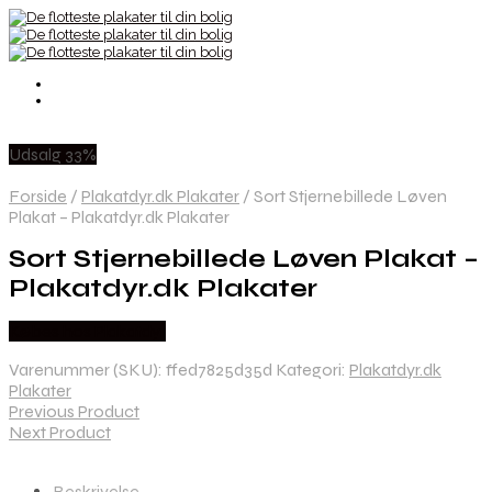
Udsalg 33%
Forside
/
Plakatdyr.dk Plakater
/
Sort Stjernebillede Løven
Plakat – Plakatdyr.dk Plakater
Sort Stjernebillede Løven Plakat –
Plakatdyr.dk Plakater
Købes hos Plakatdyr
Varenummer (SKU):
ffed7825d35d
Kategori:
Plakatdyr.dk
Plakater
Previous Product
Next Product
Beskrivelse