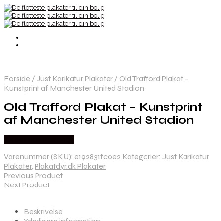
Forside
/
Just Karikatur Plakater
/
Old Trafford Plakat –
Kunstprint af Manchester United Stadion
Old Trafford Plakat – Kunstprint
af Manchester United Stadion
Købes hos Plakatdyr
Varenummer (SKU):
e192831fc0e2
Kategorier:
Just Karikatur
Plakater
,
Plakatdyr.dk Plakater
Previous Product
Next Product
Beskrivelse
Yderligere information