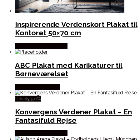
Inspirerende Verdenskort Plakat til
Kontoret 50×70 cm
Købes hos Justkarikatur
ABC Plakat med Karikaturer til
Børneværelset
Købes hos Plakatdyr
Udsalg 50%
Konvergens Verdener Plakat – En
Fantasifuld Rejse
Købes hos Justkarikatur