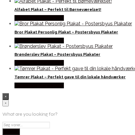
Alfabet Plakat – Perfekt til Børneværelset!
Købes hos Postersbyus
Bror Plakat Personlig Plakat – Postersbyus Plakater
Købes hos Postersbyus
Brønderslev Plakat – Postersbyus Plakater
Købes hos Postersbyus
Tømrer Plakat – Perfekt gave til din lokale håndværker
Købes hos Postersbyus
×
×
What are you looking for?