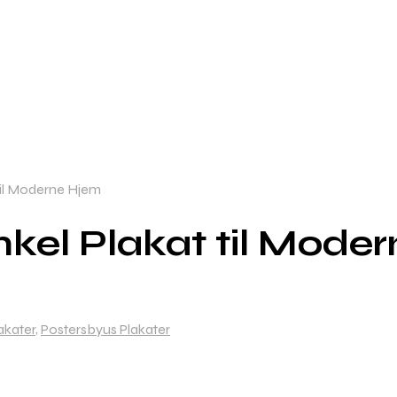
 til Moderne Hjem
nkel Plakat til Mode
akater
,
Postersbyus Plakater