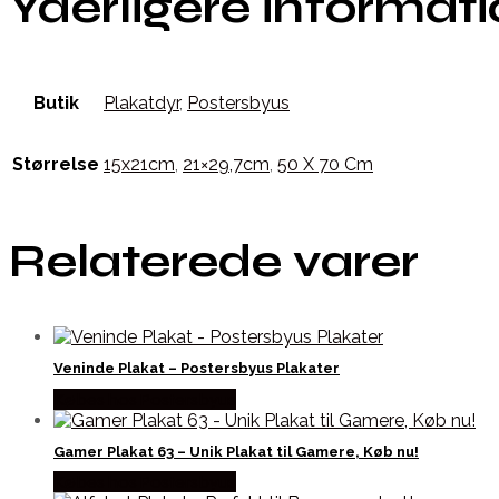
Yderligere informat
Butik
Plakatdyr
,
Postersbyus
Størrelse
15x21cm
,
21×29,7cm
,
50 X 70 Cm
Relaterede varer
Veninde Plakat – Postersbyus Plakater
Købes hos Postersbyus
Gamer Plakat 63 – Unik Plakat til Gamere, Køb nu!
Købes hos Postersbyus