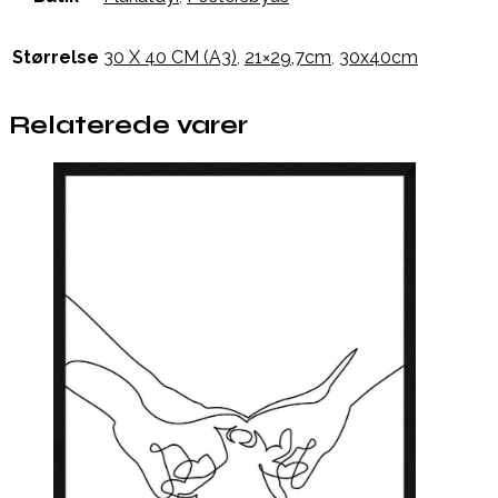
Størrelse
30 X 40 CM (A3)
,
21×29,7cm
,
30x40cm
Relaterede varer