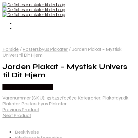
Forside
/
Postersbyus Plakater
/
Jorden Plakat – Mystisk
Univers til Dit Hjem
Jorden Plakat – Mystisk Univers
til Dit Hjem
Købes hos Postersbyus
Varenummer (SKU):
32b427fc787e
Kategorier:
Plakatdyr.dk
Plakater
,
Postersbyus Plakater
Previous Product
Next Product
Beskrivelse
Yderligere information