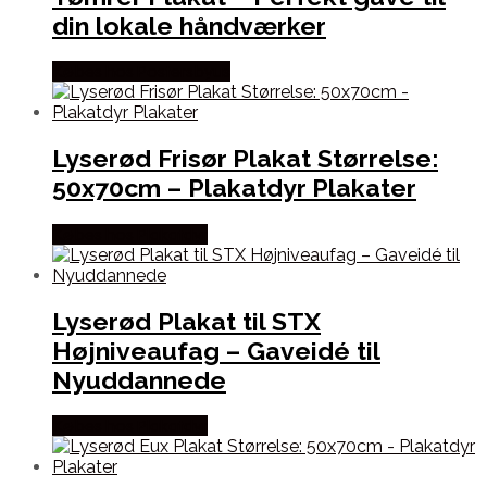
din lokale håndværker
Købes hos Postersbyus
Lyserød Frisør Plakat Størrelse:
50x70cm – Plakatdyr Plakater
Købes hos Plakatdyr
Lyserød Plakat til STX
Højniveaufag – Gaveidé til
Nyuddannede
Købes hos Plakatdyr