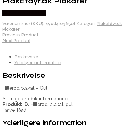
Plakatdyr.dk Plakater
Købes hos Plakatdyr
Varenummer (SKU):
49cd4103650f
Kategori:
Plakatdyr.dk
Plakater
Previous Product
Next Product
Beskrivelse
Yderligere information
Beskrivelse
Hillerød plakat – Gul
Yderlige produktinformationer.
Produkt ID.
Hillerød-plakat-gul
Farve. Rød
Yderligere information