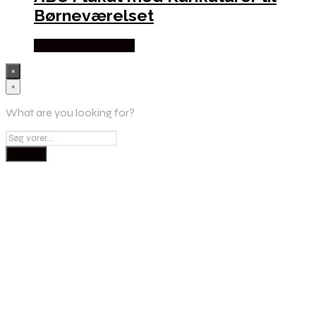
Børneværelset
Købes hos Plakatdyr
×
×
What are you looking for?