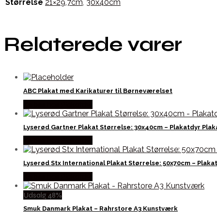
Størrelse
21×29,7cm
,
30x40cm
Relaterede varer
ABC Plakat med Karikaturer til Børneværelset
Købes hos Plakatdyr
Lyserød Gartner Plakat Størrelse: 30x40cm – Plakatdyr Plak
Købes hos Plakatdyr
Lyserød Stx International Plakat Størrelse: 50x70cm – Plaka
Købes hos Plakatdyr
Udsalg 48%
Smuk Danmark Plakat – Rahrstore A3 Kunstværk