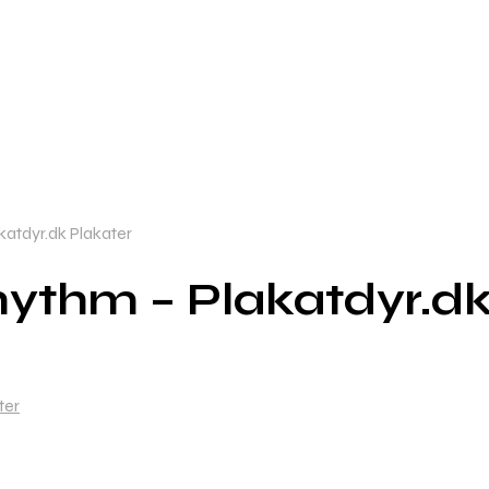
atdyr.dk Plakater
ythm – Plakatdyr.dk
ter