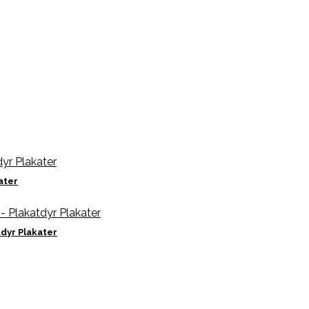
ater
tdyr Plakater