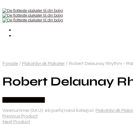
Forside
/
Plakatdyr.dk Plakater
/
Robert Delaunay Rhythm – Plak
Robert Delaunay Rh
Købes hos Plakatdyr
Varenummer (SKU):
eb30efa7ce1d
Kategori:
Plakatdyr.dk Plaka
Previous Product
Next Product