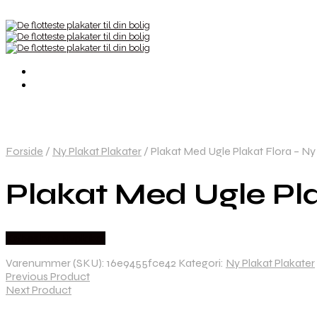
Forside
/
Ny Plakat Plakater
/
Plakat Med Ugle Plakat Flora – Ny 
Plakat Med Ugle Pla
Købes hos Nyplakat
Varenummer (SKU):
16e9455fce42
Kategori:
Ny Plakat Plakater
Previous Product
Next Product