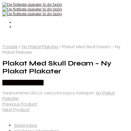
Forside
/
Ny Plakat Plakater
/
Plakat Med Skull Dream – Ny
Plakat Plakater
Plakat Med Skull Dream – Ny
Plakat Plakater
Købes hos Nyplakat
Varenummer (SKU):
cac276079502
Kategori:
Ny Plakat
Plakater
Previous Product
Next Product
Beskrivelse
Yderligere information