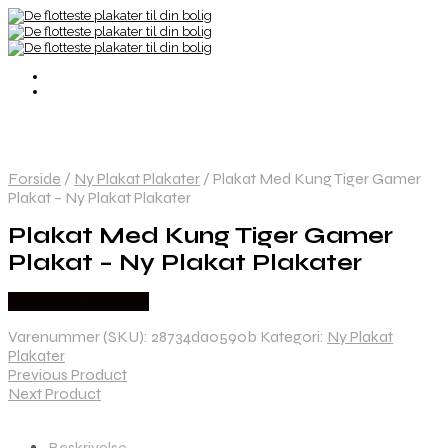
Forside
/
Ny Plakat Plakater
/
Plakat Med Kung Tiger Gamer
Plakat – Ny Plakat Plakater
Plakat Med Kung Tiger Gamer
Plakat – Ny Plakat Plakater
Købes hos Nyplakat
Varenummer (SKU):
28734da0590b
Kategori:
Ny Plakat
Plakater
Previous Product
Next Product
Beskrivelse