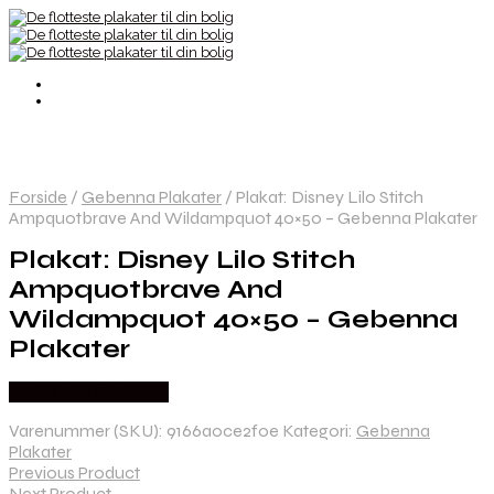
Forside
/
Gebenna Plakater
/
Plakat: Disney Lilo Stitch
Ampquotbrave And Wildampquot 40×50 – Gebenna Plakater
Plakat: Disney Lilo Stitch
Ampquotbrave And
Wildampquot 40×50 – Gebenna
Plakater
Købes hos Gebenna
Varenummer (SKU):
9166a0ce2f0e
Kategori:
Gebenna
Plakater
Previous Product
Next Product