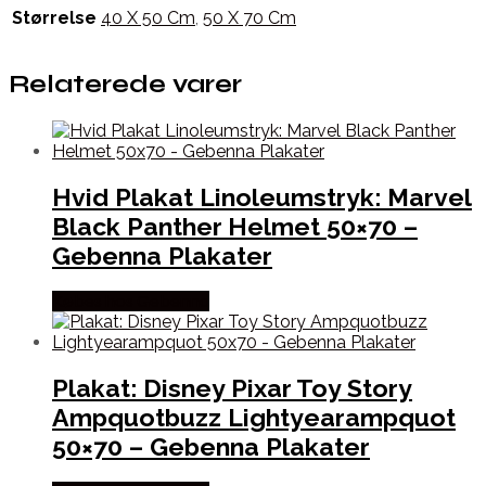
Størrelse
40 X 50 Cm
,
50 X 70 Cm
Relaterede varer
Hvid Plakat Linoleumstryk: Marvel
Black Panther Helmet 50×70 –
Gebenna Plakater
Købes hos Gebenna
Plakat: Disney Pixar Toy Story
Ampquotbuzz Lightyearampquot
50×70 – Gebenna Plakater