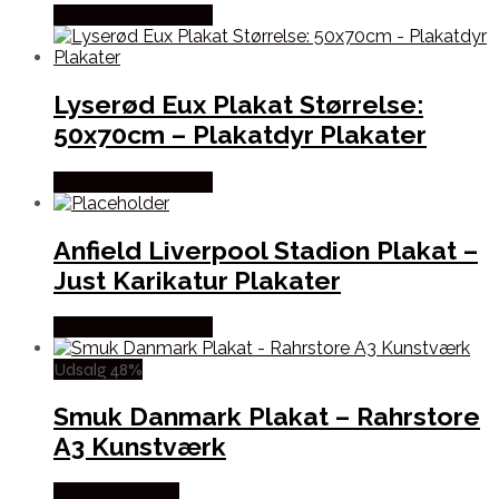
Købes hos Plakatdyr
Lyserød Eux Plakat Størrelse:
50x70cm – Plakatdyr Plakater
Købes hos Plakatdyr
Anfield Liverpool Stadion Plakat –
Just Karikatur Plakater
Købes hos Plakatdyr
Udsalg 48%
Smuk Danmark Plakat – Rahrstore
A3 Kunstværk
Købes hos Selta