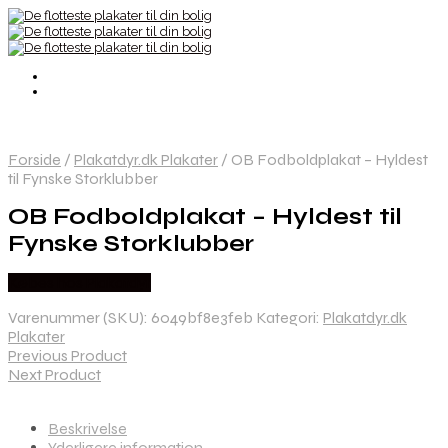
Forside
/
Plakatdyr.dk Plakater
/
OB Fodboldplakat – Hyldest
til Fynske Storklubber
OB Fodboldplakat – Hyldest til
Fynske Storklubber
Købes hos Plakatdyr
Varenummer (SKU):
6049bf8e3feb
Kategori:
Plakatdyr.dk
Plakater
Previous Product
Next Product
Beskrivelse
Yderligere information