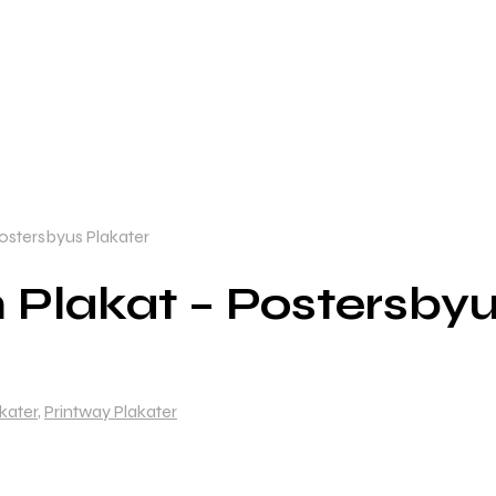
ostersbyus Plakater
 Plakat – Postersbyu
kater
,
Printway Plakater