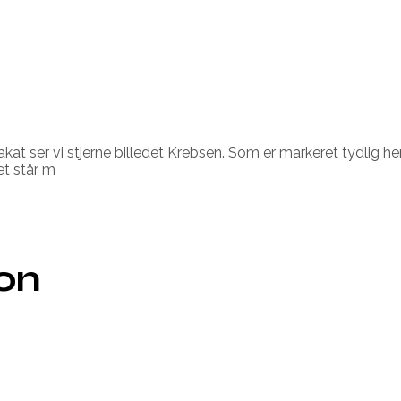
at ser vi stjerne billedet Krebsen. Som er markeret tydlig he
et står m
ion