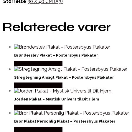
Størrelse
30 X 40 CM (A3)
Relaterede varer
Brønderslev Plakat – Postersbyus Plakater
Købes hos Postersbyus
Stregtegning Ansigt Plakat – Postersbyus Plakater
Købes hos Postersbyus
Jorden Plakat – Mystisk Univers til Dit Hjem
Købes hos Postersbyus
Bror Plakat Personlig Plakat – Postersbyus Plakater
Købes hos Postersbyus