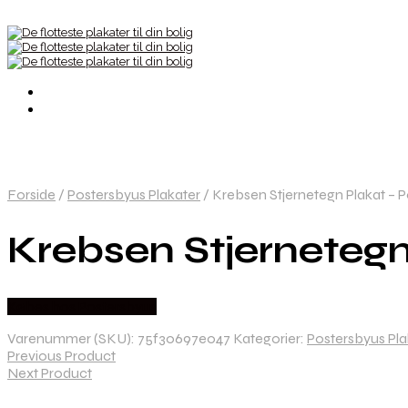
Forside
/
Postersbyus Plakater
/
Krebsen Stjernetegn Plakat – P
Krebsen Stjernetegn
Købes hos Postersbyus
Varenummer (SKU):
75f30697e047
Kategorier:
Postersbyus Pla
Previous Product
Next Product