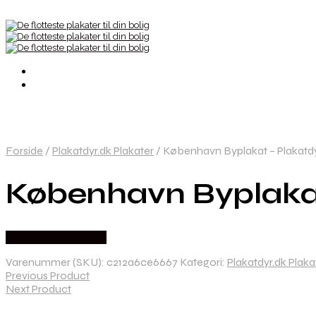
Forside
/
Plakatdyr.dk Plakater
/
København Byplakat – Plakatdy
København Byplakat
Købes hos Plakatdyr
Varenummer (SKU):
c212a6ce6667
Kategori:
Plakatdyr.dk Plaka
Previous Product
Next Product