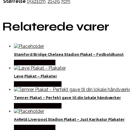
Størrelse
15x21cm
,
21×29,7cm
Relaterede varer
Stamford Bridge Chelsea Stadion Plakat – Fodboldkunst
Købes hos Plakatdyr
Løve Plakat – Plakater
Købes hos Postersbyus
Tømrer Plakat – Perfekt gave til din lokale håndværker
Købes hos Postersbyus
Anfield Liverpool Stadion Plakat – Just Karikatur Plakater
Købes hos Plakatdyr