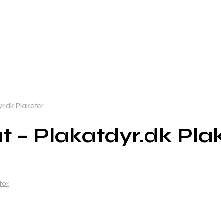
r.dk Plakater
 – Plakatdyr.dk Pla
ter