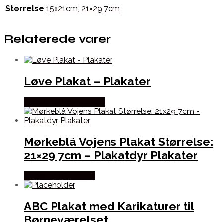
Størrelse
15x21cm
,
21×29,7cm
Relaterede varer
Løve Plakat – Plakater
Købes hos Postersbyus
Mørkeblå Vojens Plakat Størrelse:
21×29 7cm – Plakatdyr Plakater
Købes hos Plakatdyr
ABC Plakat med Karikaturer til
Børneværelset