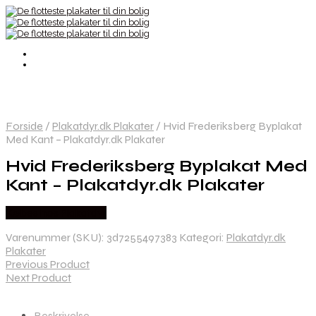
Forside
/
Plakatdyr.dk Plakater
/
Hvid Frederiksberg Byplakat
Med Kant – Plakatdyr.dk Plakater
Hvid Frederiksberg Byplakat Med
Kant – Plakatdyr.dk Plakater
Købes hos Plakatdyr
Varenummer (SKU):
3d7255497383
Kategori:
Plakatdyr.dk
Plakater
Previous Product
Next Product
Beskrivelse