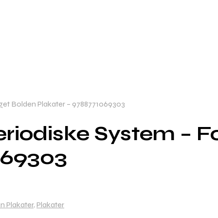
aget Bolden Plakater – 9788771069303
eriodiske System – F
069303
n Plakater
,
Plakater