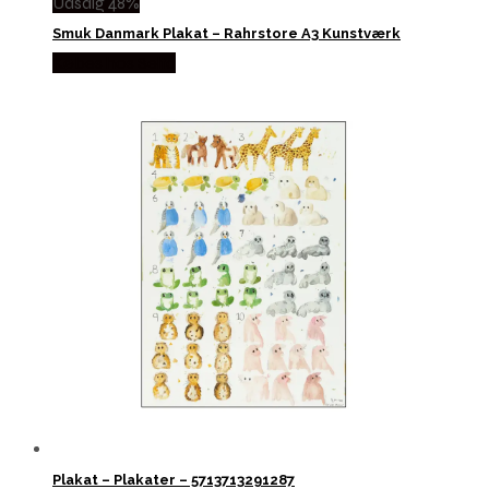
Udsalg 48%
Smuk Danmark Plakat – Rahrstore A3 Kunstværk
Købes hos Selta
Plakat – Plakater – 5713713291287