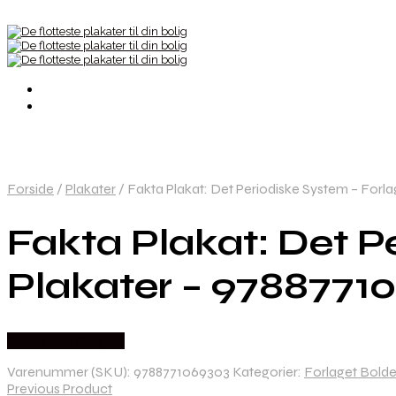
Forside
/
Plakater
/
Fakta Plakat: Det Periodiske System – Forl
Fakta Plakat: Det P
Plakater – 9788771
Købes hos Bog Id?
Varenummer (SKU):
9788771069303
Kategorier:
Forlaget Bolde
Previous Product