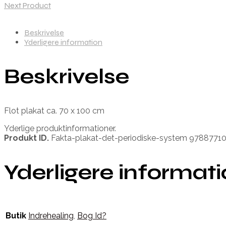
Next Product
Beskrivelse
Yderligere information
Beskrivelse
Flot plakat ca. 70 x 100 cm
Yderlige produktinformationer.
Produkt ID.
Fakta-plakat-det-periodiske-system 9788771
Yderligere informat
Butik
Indrehealing
,
Bog Id?