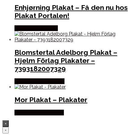
Enhjørning Plakat – Få den nu hos
Plakat Portalen!
Købes hos Villavejen
Blomstertal Adelborg Plakat –
Hjelm Förlag Plakater –
7393182007329
Købes hos Legekæden
Mor Plakat – Plakater
Købes hos Postersbyus
×
×