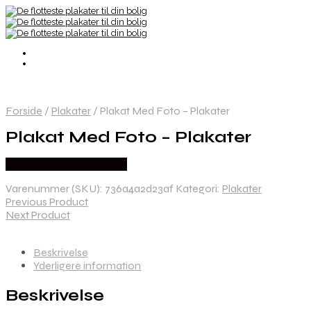
Forside
/
Plakater
/
Plakat Med Foto – Plakater
Plakat Med Foto – Plakater
Købes hos Din Fotogave
Varenummer (SKU):
736a4a2d23af
Kategori:
Plakater
Previous Product
Next Product
Beskrivelse
Yderligere information
Beskrivelse