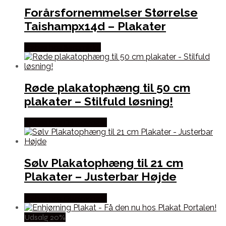
Forårsfornemmelser Størrelse
Taishampx14d – Plakater
Købes hos Seramikku
Røde plakatophæng til 50 cm
plakater – Stilfuld løsning!
Købes hos Displaylager
Sølv Plakatophæng til 21 cm
Plakater – Justerbar Højde
Købes hos Displaylager
Udsalg 20%