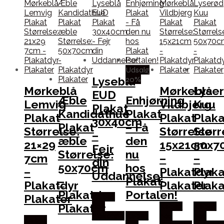
Udsalg
20%
Lyseblå
Mørkeblå
Mørkeblå
Lyse
EUD
Æble
Enhjørning
Lemvig
Vildbjerg
Kuu
Plakat
Kandidathue
Plakat
Plakat
Plakat
Plaka
30x40cm
Plakat
– Få
Størrelse:
Størrelse:
Størr
–
æble
den
21×29
15x21cm
50x7
Fejr
Størrelse:
nu
7cm
–
–
din
50x70cm
hos
–
Plakatdyr
Plaka
Uddannelse!
–
Plakat
Plakatdyr
Plakater
Plaka
Plakatdyr
Portalen!
Plakater
Købes
Plakater
hos
Købes
Købes
Plakatdyr
Købes
hos
hos
Købes