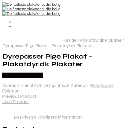
Forside
/
Plakatdyr.dk Plakater
/
Dyrepasser Pige Plakat – Plakatdyr.dk Plakater
Dyrepasser Pige Plakat –
Plakatdyr.dk Plakater
Købes hos Plakatdyr
Varenummer (SKU):
3e3f423f399f
Kategori:
Plakatdyr.dk
Plakater
Previous Product
Next Product
Beskrivelse
Yderligere information