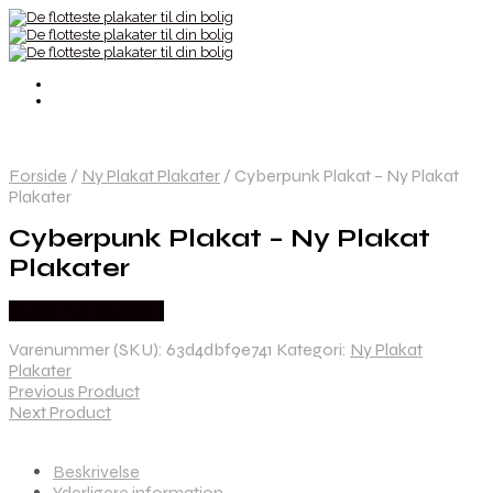
Forside
/
Ny Plakat Plakater
/
Cyberpunk Plakat – Ny Plakat
Plakater
Cyberpunk Plakat – Ny Plakat
Plakater
Købes hos Nyplakat
Varenummer (SKU):
63d4dbf9e741
Kategori:
Ny Plakat
Plakater
Previous Product
Next Product
Beskrivelse
Yderligere information