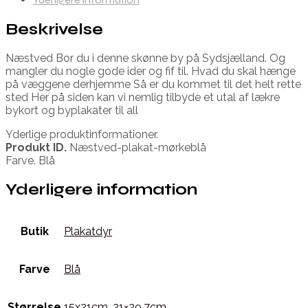
Beskrivelse
Næstved Bor du i denne skønne by på Sydsjælland. Og
mangler du nogle gode ider og fif til. Hvad du skal hænge
på væggene derhjemme Så er du kommet til det helt rette
sted Her på siden kan vi nemlig tilbyde et utal af lækre
bykort og byplakater til all
Yderlige produktinformationer.
Produkt ID.
Næstved-plakat-mørkeblå
Farve. Blå
Yderligere information
Butik
Plakatdyr
Farve
Blå
Størrelse
15x21cm
,
21×29,7cm