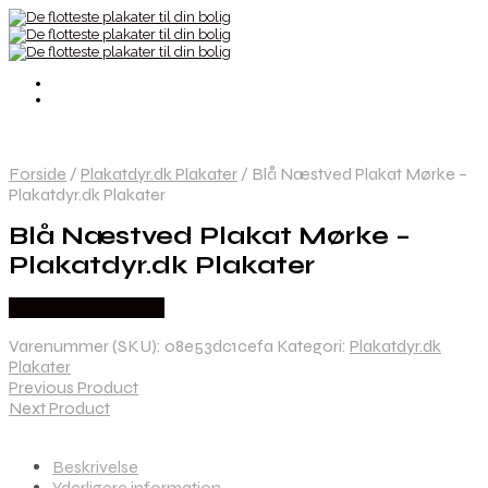
Forside
/
Plakatdyr.dk Plakater
/
Blå Næstved Plakat Mørke –
Plakatdyr.dk Plakater
Blå Næstved Plakat Mørke –
Plakatdyr.dk Plakater
Købes hos Plakatdyr
Varenummer (SKU):
08e53dc1cefa
Kategori:
Plakatdyr.dk
Plakater
Previous Product
Next Product
Beskrivelse
Yderligere information