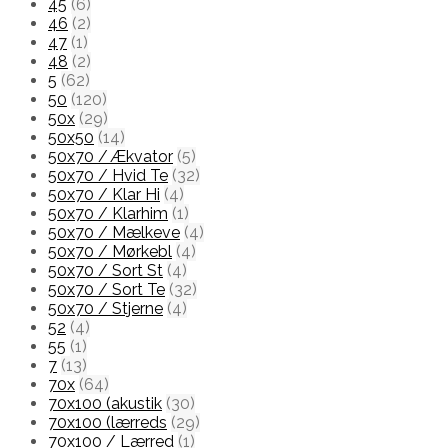
45
(6)
46
(2)
47
(1)
48
(2)
5
(62)
50
(120)
50x
(29)
50x50
(14)
50x70 / Ækvator
(5)
50x70 / Hvid Te
(32)
50x70 / Klar Hi
(4)
50x70 / Klarhim
(1)
50x70 / Mælkeve
(4)
50x70 / Mørkebl
(4)
50x70 / Sort St
(4)
50x70 / Sort Te
(32)
50x70 / Stjerne
(4)
52
(4)
55
(1)
7
(13)
70x
(64)
70x100 (akustik
(30)
70x100 (lærreds
(29)
70x100 / Lærred
(1)