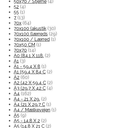
50x70 / Stjerne
(4)
52
(4)
55
(1)
7
(13)
70x
(64)
70x100 (akustik
(30)
70x100 (lærreds
(29)
70x100 / Lærred
(1)
70x50 CM
(1)
70x70
(14)
A0 (84.1 X 118.
(2)
A1
(3)
A1 - 59.4 X 8
(1)
A1 (59.4 X 84 C
(2)
A2
(60)
A2 (42 X 59.4 C
(2)
A3 (29.7 X 42 C
(4)
A4
(162)
A4 - 21 X 29.
(2)
A4 (21 X 29.7 C
(1)
A4 / Mælkevejen
(1)
A5
(9)
A5 - 14.8 X 2
(2)
A5 (14.8 X 21 C
(2)