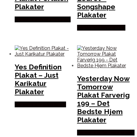
Plakater
Songshape
Plakater
Købes hos Plakat Portalen
Købes hos Songshape
Yes Definition
Plakat – Just
Yesterday Now
Karikatur
Tomorrow
Plakater
Plakat Farverig
199 – Det
Købes hos Justkarikatur
Bedste Hjem
Plakater
Købes hos Detbedstehjem