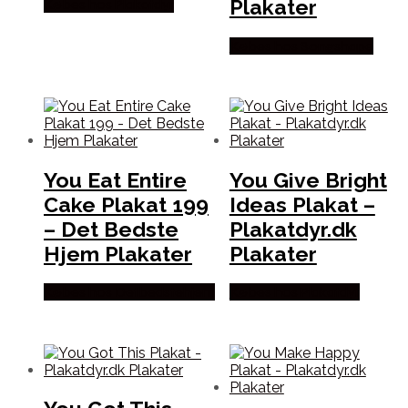
Plakater
Købes hos Plakatdyr
Købes hos Songshape
You Eat Entire
You Give Bright
Cake Plakat 199
Ideas Plakat –
– Det Bedste
Plakatdyr.dk
Hjem Plakater
Plakater
Købes hos Detbedstehjem
Købes hos Plakatdyr