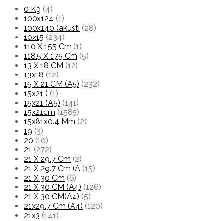
0 Kg
(4)
100x124
(1)
100x140 (akusti
(28)
10x15
(234)
110 X 155 Cm
(1)
118.5 X 175 Cm
(5)
13 X 18 CM
(12)
13x18
(12)
15 X 21 CM (A5)
(232)
15x21 (
(1)
15x21 (A5)
(141)
15x21cm
(1585)
15x81x0.4 Mm
(2)
19
(3)
20
(10)
21
(272)
21 X 29.7 Cm
(2)
21 X 29.7 Cm (A
(15)
21 X 30 Cm
(6)
21 X 30 CM (A4)
(126)
21 X 30 CM(A4)
(5)
21x29.7 Cm (A4)
(120)
21x3
(141)