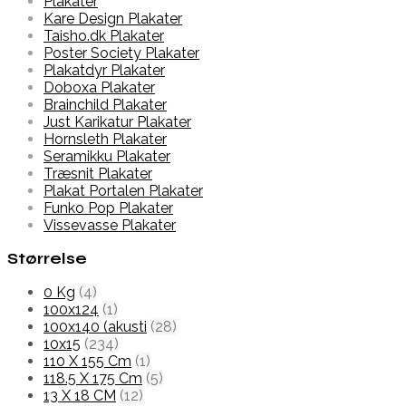
Plakater
Kare Design Plakater
Taisho.dk Plakater
Poster Society Plakater
Plakatdyr Plakater
Doboxa Plakater
Brainchild Plakater
Just Karikatur Plakater
Hornsleth Plakater
Seramikku Plakater
Træsnit Plakater
Plakat Portalen Plakater
Funko Pop Plakater
Vissevasse Plakater
Størrelse
0 Kg
(4)
100x124
(1)
100x140 (akusti
(28)
10x15
(234)
110 X 155 Cm
(1)
118.5 X 175 Cm
(5)
13 X 18 CM
(12)