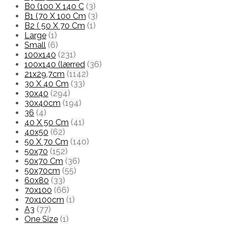
B0 (100 X 140 C
(3)
B1 (70 X 100 Cm
(3)
B2 ( 50 X 70 Cm
(1)
Large
(1)
Small
(6)
100x140
(231)
100x140 (lærred
(36)
21x29,7cm
(1142)
30 X 40 Cm
(33)
30x40
(294)
30x40cm
(194)
36
(4)
40 X 50 Cm
(41)
40x50
(62)
50 X 70 Cm
(140)
50x70
(152)
50x70 Cm
(36)
50x70cm
(55)
60x80
(33)
70x100
(66)
70x100cm
(1)
A3
(77)
One Size
(1)