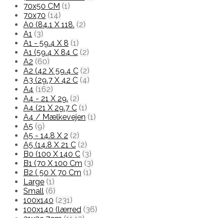
70x50 CM
(1)
70x70
(14)
A0 (84.1 X 118.
(2)
A1
(3)
A1 - 59.4 X 8
(1)
A1 (59.4 X 84 C
(2)
A2
(60)
A2 (42 X 59.4 C
(2)
A3 (29.7 X 42 C
(4)
A4
(162)
A4 - 21 X 29.
(2)
A4 (21 X 29.7 C
(1)
A4 / Mælkevejen
(1)
A5
(9)
A5 - 14.8 X 2
(2)
A5 (14.8 X 21 C
(2)
B0 (100 X 140 C
(3)
B1 (70 X 100 Cm
(3)
B2 ( 50 X 70 Cm
(1)
Large
(1)
Small
(6)
100x140
(231)
100x140 (lærred
(36)