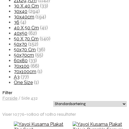
21x29,7cm
(1142)
30 X 40 Cm
(33)
30x40
(294)
30x40cm
(194)
36
(4)
40 X 50 Cm
(41)
40x50
(62)
50 X 70 Cm
(140)
50x70
(152)
50x70 Cm
(36)
50x70cm
(55)
60x80
(33)
70x100
(66)
70x100cm
(1)
A3
(77)
One Size
(1)
Filter
Forside
/
Side 432
Viser 10776–10800 af 10810 resultater