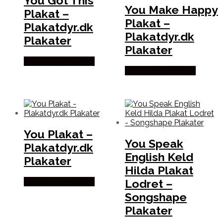
You Got This
You Make Happy
Plakat –
Plakat –
Plakatdyr.dk
Plakatdyr.dk
Plakater
Plakater
Købes hos Plakatdyr
Købes hos Plakatdyr
You Plakat –
You Speak
Plakatdyr.dk
English Keld
Plakater
Hilda Plakat
Lodret –
Købes hos Plakatdyr
Songshape
Plakater