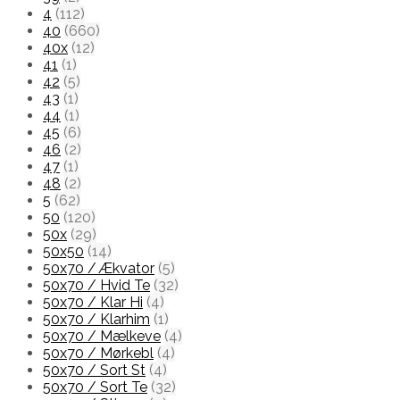
4
(112)
40
(660)
40x
(12)
41
(1)
42
(5)
43
(1)
44
(1)
45
(6)
46
(2)
47
(1)
48
(2)
5
(62)
50
(120)
50x
(29)
50x50
(14)
50x70 / Ækvator
(5)
50x70 / Hvid Te
(32)
50x70 / Klar Hi
(4)
50x70 / Klarhim
(1)
50x70 / Mælkeve
(4)
50x70 / Mørkebl
(4)
50x70 / Sort St
(4)
50x70 / Sort Te
(32)