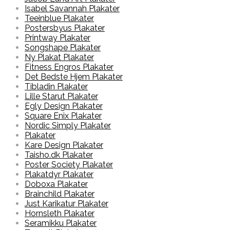
Isabel Savannah Plakater
Teeinblue Plakater
Postersbyus Plakater
Printway Plakater
Songshape Plakater
Ny Plakat Plakater
Fitness Engros Plakater
Det Bedste Hjem Plakater
Tibladin Plakater
Lille Starut Plakater
Egly Design Plakater
Square Enix Plakater
Nordic Simply Plakater
Plakater
Kare Design Plakater
Taisho.dk Plakater
Poster Society Plakater
Plakatdyr Plakater
Doboxa Plakater
Brainchild Plakater
Just Karikatur Plakater
Hornsleth Plakater
Seramikku Plakater