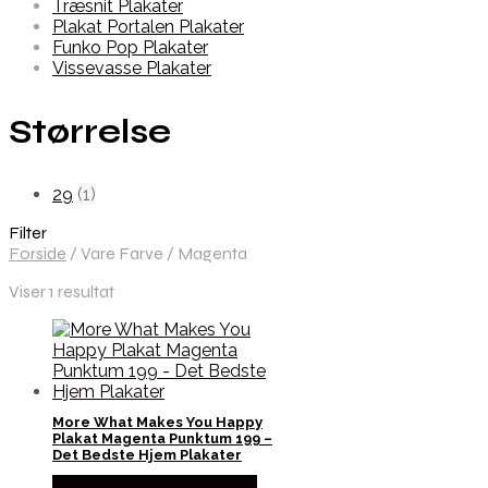
Træsnit Plakater
Plakat Portalen Plakater
Funko Pop Plakater
Vissevasse Plakater
Størrelse
29
(1)
Filter
Forside
/
Vare Farve
/
Magenta
Viser 1 resultat
More What Makes You Happy
Plakat Magenta Punktum 199 –
Det Bedste Hjem Plakater
Købes hos Detbedstehjem