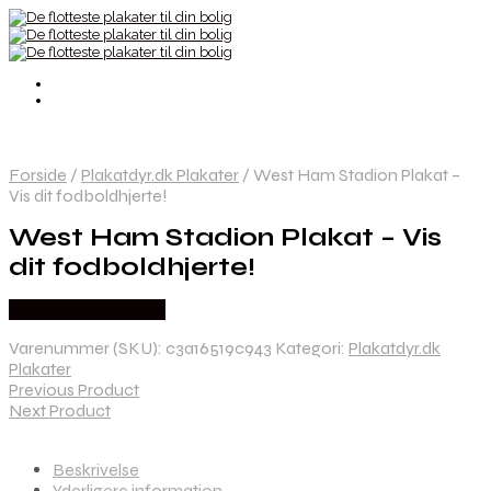
Forside
/
Plakatdyr.dk Plakater
/
West Ham Stadion Plakat –
Vis dit fodboldhjerte!
West Ham Stadion Plakat – Vis
dit fodboldhjerte!
Købes hos Plakatdyr
Varenummer (SKU):
c3a16519c943
Kategori:
Plakatdyr.dk
Plakater
Previous Product
Next Product
Beskrivelse
Yderligere information