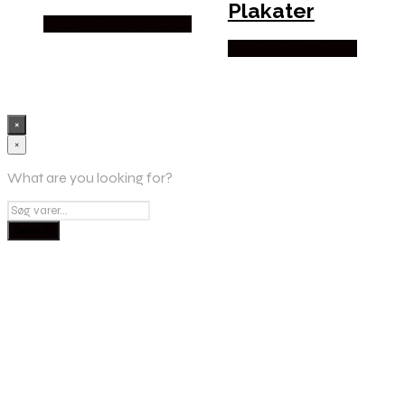
Plakater
Købes hos Postersbyus
Købes hos Plakatdyr
×
×
What are you looking for?