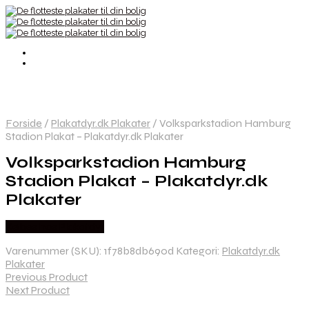
Forside
/
Plakatdyr.dk Plakater
/
Volksparkstadion Hamburg
Stadion Plakat – Plakatdyr.dk Plakater
Volksparkstadion Hamburg
Stadion Plakat – Plakatdyr.dk
Plakater
Købes hos Plakatdyr
Varenummer (SKU):
1f78b8db690d
Kategori:
Plakatdyr.dk
Plakater
Previous Product
Next Product