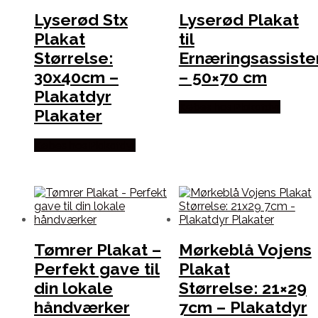
Lyserød Stx
Lyserød Plakat
Plakat
til
Størrelse:
Ernæringsassiste
30x40cm –
– 50×70 cm
Plakatdyr
Købes hos Plakatdyr
Plakater
Købes hos Plakatdyr
Tømrer Plakat –
Mørkeblå Vojens
Perfekt gave til
Plakat
din lokale
Størrelse: 21×29
håndværker
7cm – Plakatdyr