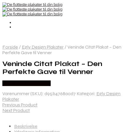
Forside
/
Egly Design Plakater
/
Veninde Citat Plakat – Den
Perfekte Gave til Venner
Veninde Citat Plakat – Den
Perfekte Gave til Venner
Købes hos Postersbyus
Varenummer (SKU):
d95b4768a0d7
Kategori:
Egly Design
Plakater
Previous Product
Next Product
Beskrivelse
Yderligere information