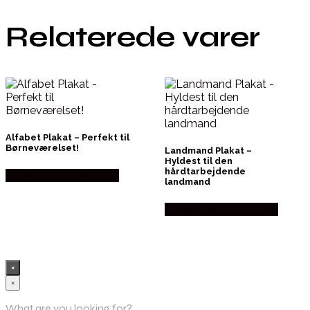
Relaterede varer
Alfabet Plakat – Perfekt til
Børneværelset!
Landmand Plakat –
Hyldest til den
hårdtarbejdende
Købes hos Postersbyus
landmand
Købes hos Postersbyus
×
×
What are you looking for?