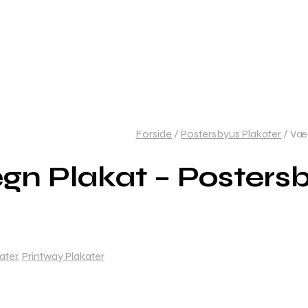
Forside
/
Postersbyus Plakater
/
Væd
gn Plakat – Postersb
ater
,
Printway Plakater