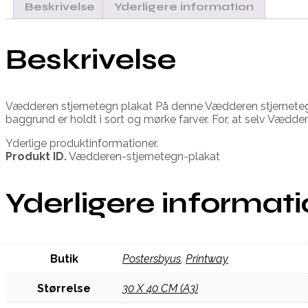
Beskrivelse
Yderligere information
Beskrivelse
Vædderen stjernetegn plakat På denne Vædderen stjernetegnp
baggrund er holdt i sort og mørke farver. For, at selv Vædde
Yderlige produktinformationer.
Produkt ID.
Vædderen-stjernetegn-plakat
Yderligere informat
Butik
Postersbyus
,
Printway
Størrelse
30 X 40 CM (A3)