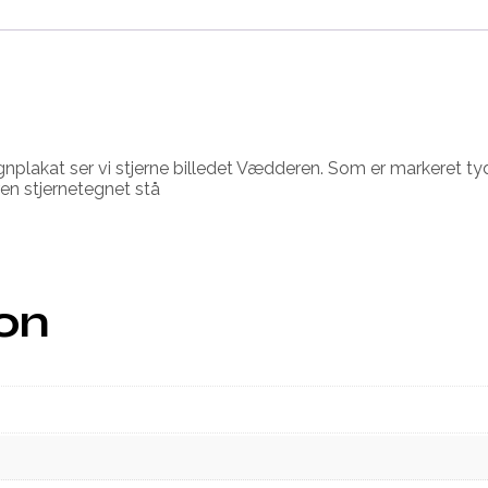
lakat ser vi stjerne billedet Vædderen. Som er markeret tydl
ren stjernetegnet stå
ion