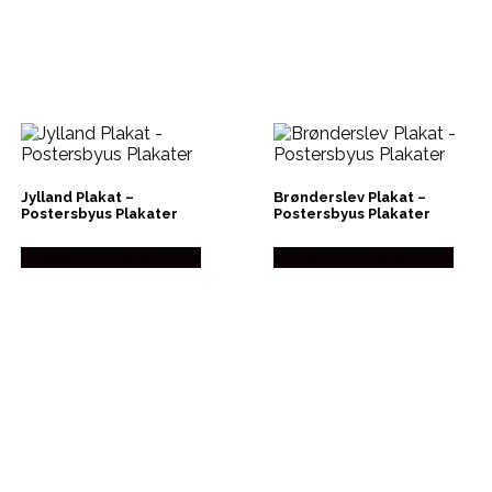
Jylland Plakat –
Brønderslev Plakat –
Postersbyus Plakater
Postersbyus Plakater
Købes hos Postersbyus
Købes hos Postersbyus