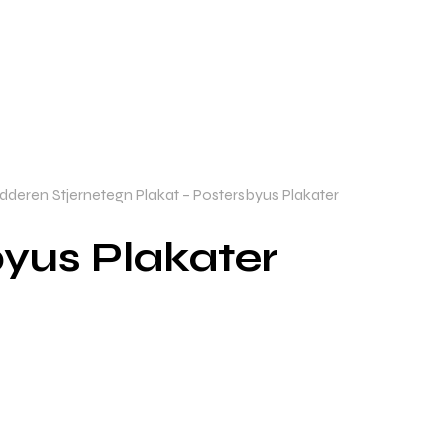
deren Stjernetegn Plakat – Postersbyus Plakater
yus Plakater