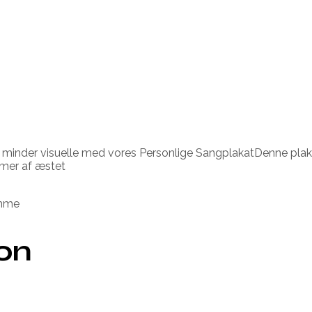
ne minder visuelle med vores Personlige SangplakatDenne pla
emmer af æstet
amme
ion