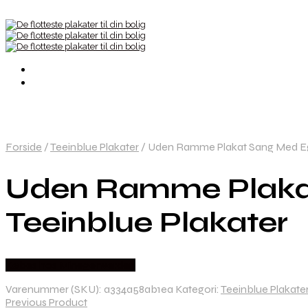
Forside
/
Teeinblue Plakater
/
Uden Ramme Plakat Sang Med Eget
Uden Ramme Plakat 
Teeinblue Plakater
Købes hos Minegenverden
Varenummer (SKU):
a334a58ab1ea
Kategori:
Teeinblue Plakate
Previous Product