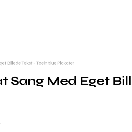
 Billede Tekst – Teeinblue Plakater
Sang Med Eget Bill
r