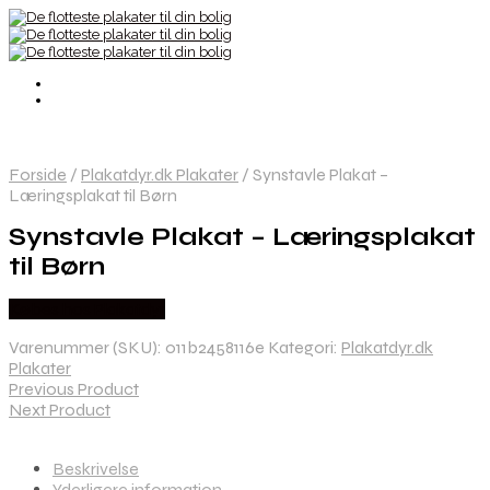
Forside
/
Plakatdyr.dk Plakater
/
Synstavle Plakat –
Læringsplakat til Børn
Synstavle Plakat – Læringsplakat
til Børn
Købes hos Plakatdyr
Varenummer (SKU):
011b2458116e
Kategori:
Plakatdyr.dk
Plakater
Previous Product
Next Product
Beskrivelse
Yderligere information