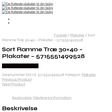
Forside
/
Plakater
/
Sort
Ramme Træ 30×40 – Plakater – 5715551499528
Sort Ramme Træ 30×40 –
Plakater – 5715551499528
Købes hos Babysam
Varenummer (SKU):
5715551499528
Kategori:
Plakater
Previous Product
Next Product
Beskrivelse
Yderligere information
Beskrivelse