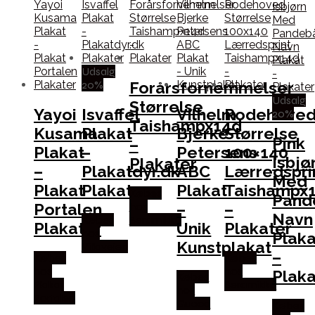
Udsalg
20%
Forårsfornemmelser
Udsalg
Størrelse
Yayoi
Isvaffel
Vilhelm
Rodehove
20%
Taishampx14d
Kusama
Plakat
Bjerke
Størrelse
Pink
–
Plakat
–
Petersens
100×140
Isbjø
Plakater
–
Plakatdyr.dk
ABC
Lærredspri
Med
Plakat
Plakater
Plakat
Taishampx
Købes
Pand
Portalen
–
–
hos
Navn
Købes
Seramikku
Plakater
Unik
Plakater
hos
Plaka
Kunstplakat
Villavejen
–
Købes
Købes
hos
hos
Plaka
Købes
Plakat
Seramikku
hos
Portalen
Gucca
Købes