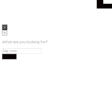
hos
Villaveje
×
×
What are you looking for?