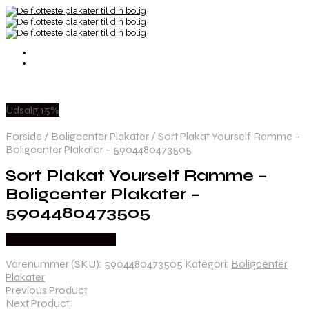
Udsalg 15%
Forside
/
Boligcenter Plakater
/
Sort Plakat Yourself Ramme –
Boligcenter Plakater – 5904480473505
Sort Plakat Yourself Ramme –
Boligcenter Plakater –
5904480473505
Købes hos Boligcenter
Varenummer (SKU):
5904480473505
Kategori:
Boligcenter
Plakater
Previous Product
Next Product