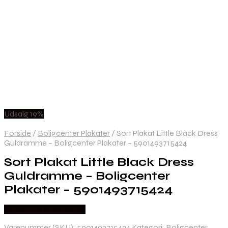
Udsalg 19%
Forside
/
Boligcenter Plakater
/
Sort Plakat Little Black Dress
Guldramme – Boligcenter Plakater – 5901493715424
Sort Plakat Little Black Dress
Guldramme – Boligcenter
Plakater – 5901493715424
Købes hos Boligcenter
Varenummer (SKU):
5901493715424
Kategori:
Boligcenter