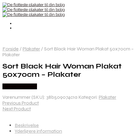
Forside
/
Plakater
/
Sort Black Hair Woman Plakat 50x70cm –
Plakater
Sort Black Hair Woman Plakat
50x70cm – Plakater
Købes hos Selta
Varenummer (SKU):
38b509074c1a
Kategori:
Plakater
Previous Product
Next Product
Beskrivelse
Yderligere information