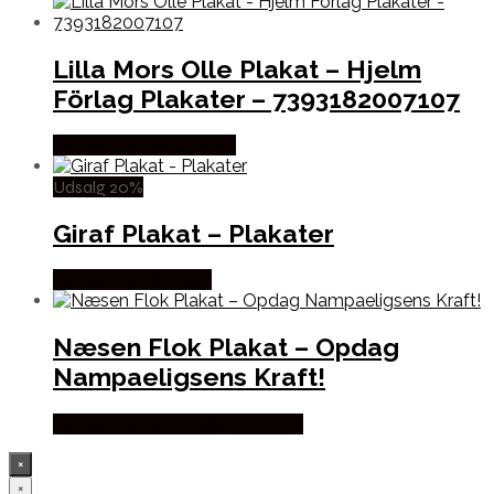
Lilla Mors Olle Plakat – Hjelm
Förlag Plakater – 7393182007107
Købes hos Legekæden
Udsalg 20%
Giraf Plakat – Plakater
Købes hos Villavejen
Næsen Flok Plakat – Opdag
Nampaeligsens Kraft!
Købes hos Den Intelligente Krop
×
×