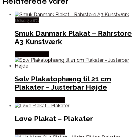
Relaterede varer
Udsalg 48%
Smuk Danmark Plakat – Rahrstore
A3 Kunstværk
Købes hos Selta
Sølv Plakatophæng til 21 cm
Plakater – Justerbar Højde
Købes hos Displaylager
Løve Plakat – Plakater
Købes hos Postersbyus