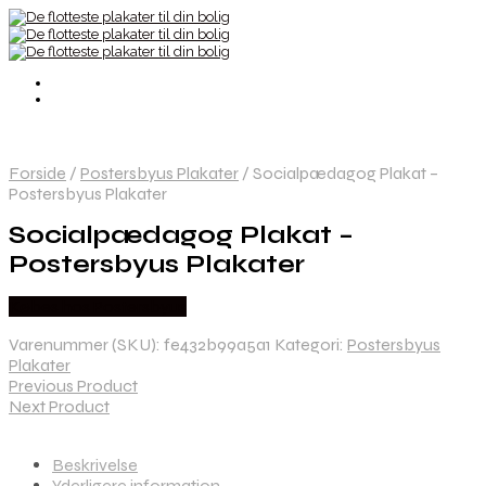
Forside
/
Postersbyus Plakater
/
Socialpædagog Plakat –
Postersbyus Plakater
Socialpædagog Plakat –
Postersbyus Plakater
Købes hos Postersbyus
Varenummer (SKU):
fe432b99a5a1
Kategori:
Postersbyus
Plakater
Previous Product
Next Product
Beskrivelse
Yderligere information