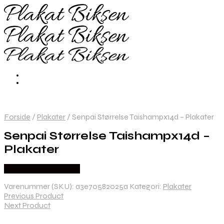
Forside
/
Plakater
/
Senpai Størrelse Taishampx14d – Plakater
Senpai Størrelse Taishampx14d –
Plakater
Købes hos Seramikku
Varenummer (SKU):
a3e70582025a
Kategori:
Plakater
Previous Product
Next Product