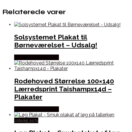
Relaterede varer
Solsystemet Plakat til
Børneværelset – Udsalg!
Købes hos Seramikku
Rodehoved Størrelse 100×140
Lærredsprint Taishampx14d –
Plakater
Købes hos Seramikku
Udsalg 20%