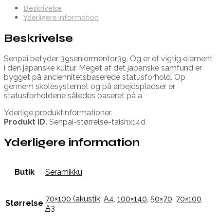
Beskrivelse
Yderligere information
Beskrivelse
Senpai betyder 39seniormentor39. Og er et vigtig element
i den japanske kultur. Meget af det japanske samfund er
bygget på anciennitetsbaserede statusforhold. Op
gennem skolesystemet og på arbejdspladser er
statusforholdene således baseret på a
Yderlige produktinformationer.
Produkt ID.
Senpai-størrelse-taishx14d
Yderligere information
Butik
Seramikku
70×100 (akustik
,
A4
,
100×140
,
50×70
,
70×100
,
Størrelse
A3