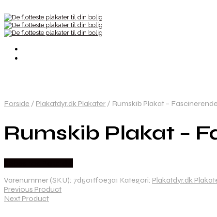
Forside
/
Plakatdyr.dk Plakater
/
Rumskib Plakat – Fascinerende 
Rumskib Plakat – Fa
Købes hos Plakatdyr
Varenummer (SKU):
7d501ff0e3a1
Kategori:
Plakatdyr.dk Plakat
Previous Product
Next Product