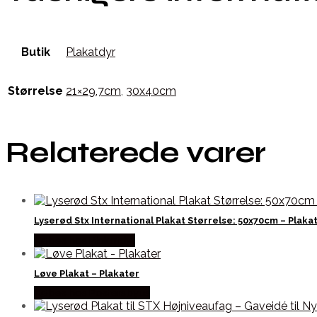
Butik
Plakatdyr
Størrelse
21×29,7cm
,
30x40cm
Relaterede varer
Lyserød Stx International Plakat Størrelse: 50x70cm – Plaka
Købes hos Plakatdyr
Løve Plakat – Plakater
Købes hos Postersbyus