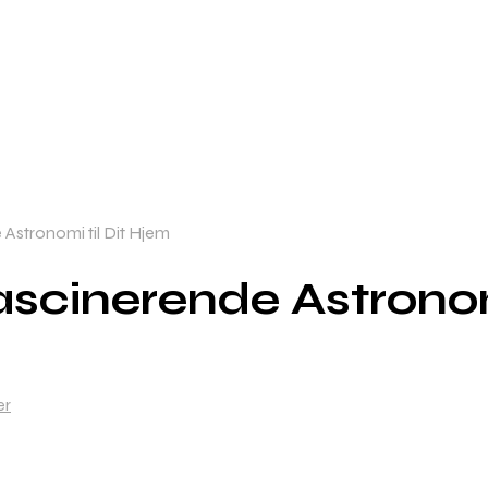
Astronomi til Dit Hjem
scinerende Astronom
er