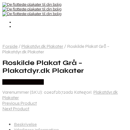
Forside
/
Plakatdyr.dk Plakater
/
Roskilde Plakat Grå –
Plakatdyr.dk Plakater
Roskilde Plakat Grå –
Plakatdyr.dk Plakater
Købes hos Plakatdyr
Varenummer (SKU):
02e2f2b72ad2
Kategori:
Plakatdyr.dk
Plakater
Previous Product
Next Product
Beskrivelse
Yderligere information