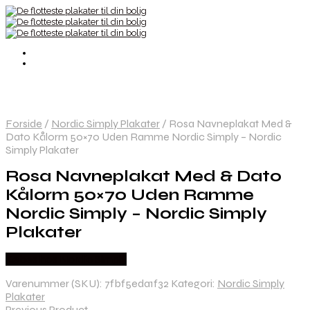
Forside
/
Nordic Simply Plakater
/
Rosa Navneplakat Med &
Dato Kålorm 50×70 Uden Ramme Nordic Simply – Nordic
Simply Plakater
Rosa Navneplakat Med & Dato
Kålorm 50×70 Uden Ramme
Nordic Simply – Nordic Simply
Plakater
Købes hos Nordic Simply
Varenummer (SKU):
7fbf5eda1f32
Kategori:
Nordic Simply
Plakater
Previous Product