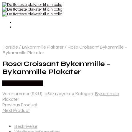
Forside
/
Bykammille Plakater
/
Rosa Croissant Bykammille –
Bykammille Plakater
Rosa Croissant Bykammille –
Bykammille Plakater
Købes hos Artvision
Varenummer (SKU):
08d417e9c4a9
Kategori:
Bykammille
Plakater
Previous Product
Next Product
Beskrivelse
Yderligere information