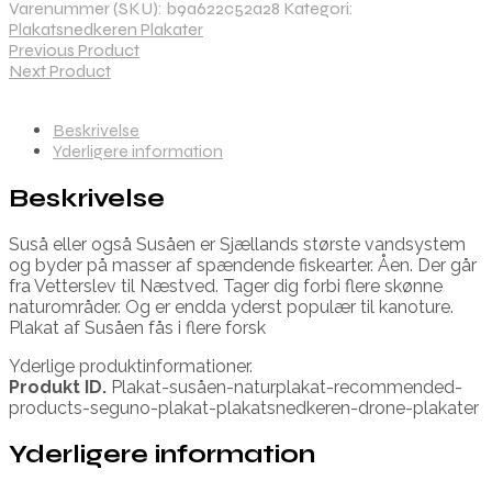
Varenummer (SKU):
b9a622c52a28
Kategori:
Plakatsnedkeren Plakater
Previous Product
Next Product
Beskrivelse
Yderligere information
Beskrivelse
Suså eller også Susåen er Sjællands største vandsystem
og byder på masser af spændende fiskearter. Åen. Der går
fra Vetterslev til Næstved. Tager dig forbi flere skønne
naturområder. Og er endda yderst populær til kanoture.
Plakat af Susåen fås i flere forsk
Yderlige produktinformationer.
Produkt ID.
Plakat-susåen-naturplakat-recommended-
products-seguno-plakat-plakatsnedkeren-drone-plakater
Yderligere information