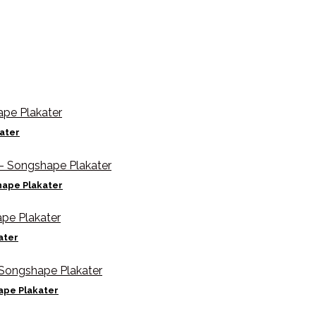
ater
hape Plakater
ater
ape Plakater