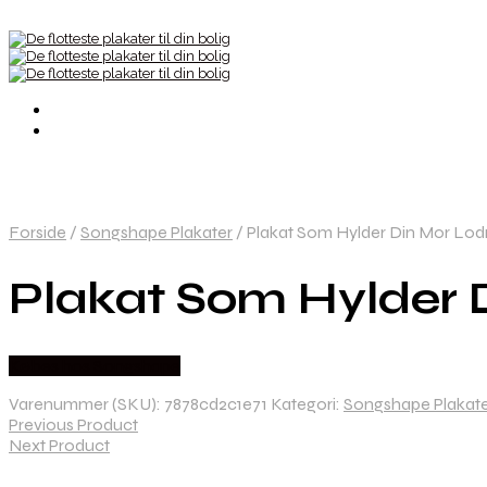
Forside
/
Songshape Plakater
/
Plakat Som Hylder Din Mor Lodr
Plakat Som Hylder 
Købes hos Songshape
Varenummer (SKU):
7878cd2c1e71
Kategori:
Songshape Plakat
Previous Product
Next Product