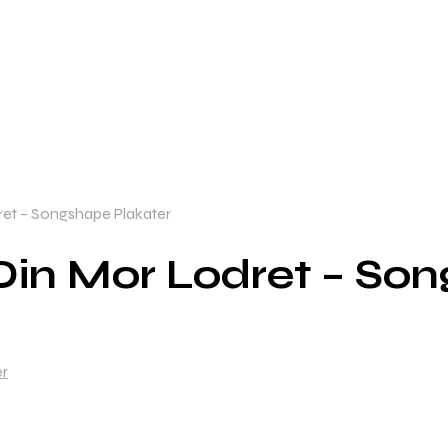
et – Songshape Plakater
Din Mor Lodret – So
er